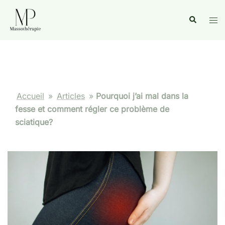
Accueil
»
Articles
»
Pourquoi j’ai mal dans la
fesse et comment régler ce problème de
sciatique?